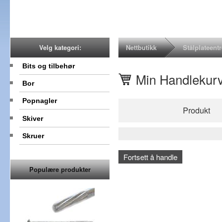
Nettbutikk
Stålplateent
Velg kategori:
Bits og tilbehør
Min Handlekur
Bor
Popnagler
Produkt
Skiver
Skruer
Fortsett å handle
Populære produkter