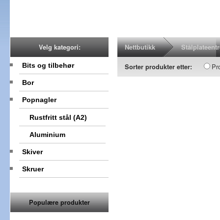
Nettbutikk
Stålplateent
Velg kategori:
Bits og tilbehør
Pr
Sorter produkter etter:
Bor
Popnagler
Rustfritt stål (A2)
Aluminium
Skiver
Skruer
Populære produkter