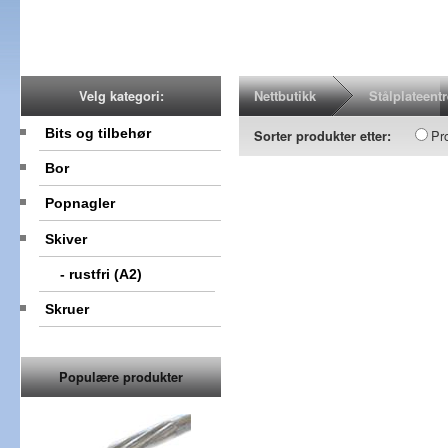
Nettbutikk
Stålplateent
Velg kategori:
Bits og tilbehør
Pr
Sorter produkter etter:
Bor
Popnagler
Skiver
- rustfri (A2)
Skruer
Populære produkter