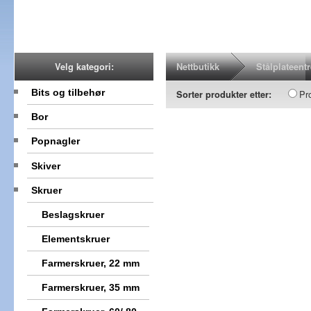
Nettbutikk
Stålplateent
Velg kategori:
Bits og tilbehør
Pr
Sorter produkter etter:
Bor
Popnagler
Skiver
Skruer
Beslagskruer
Elementskruer
Farmerskruer, 22 mm
Farmerskruer, 35 mm