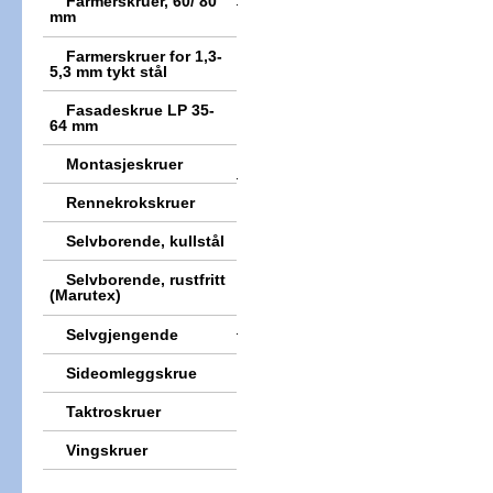
Farmerskruer, 60/ 80
mm
Farmerskruer for 1,3-
5,3 mm tykt stål
Fasadeskrue LP 35-
64 mm
Montasjeskruer
Rennekrokskruer
Selvborende, kullstål
Selvborende, rustfritt
(Marutex)
Selvgjengende
Sideomleggskrue
Taktroskruer
Vingskruer