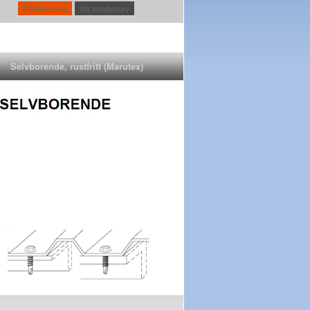
Gå til kassen
Vis handlekurv
Selvborende, rustfritt (Marutex)