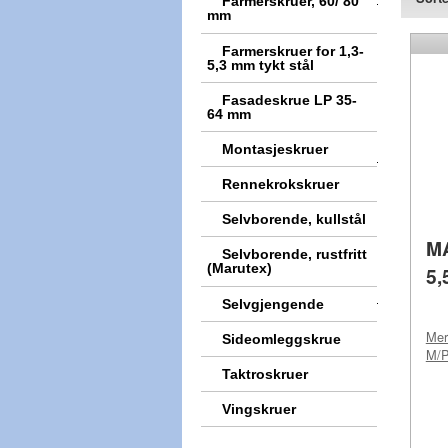
Farmerskruer, 60/ 80
mm
Farmerskruer for 1,3-
5,3 mm tykt stål
Fasadeskrue LP 35-
64 mm
Montasjeskruer
Rennekrokskruer
Selvborende, kullstål
M
Selvborende, rustfritt
(Marutex)
5,
Selvgjengende
Me
Sideomleggskrue
M/
Taktroskruer
Vingskruer