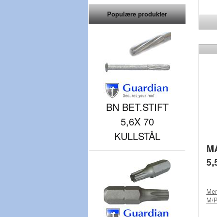
Populære produkter
BN BET.STIFT
5,6X 70
KULLSTÅL
M
5,
Me
M/