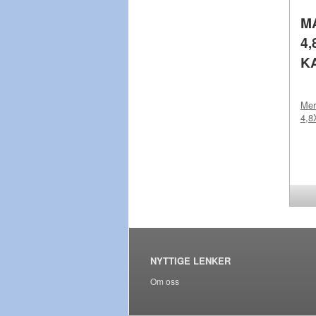
M
4,
K
Me
4,8
NYTTIGE LENKER
Om oss