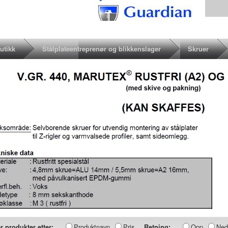
utikk
Stålplateentreprenør og blikkenslager
Skruer
Produktnavn
Pris
Opp
Ned
r produkter etter:
Retning: