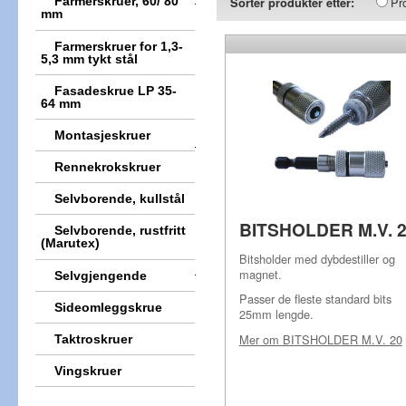
Pr
Farmerskruer, 60/ 80
Sorter produkter etter:
mm
Farmerskruer for 1,3-
5,3 mm tykt stål
Fasadeskrue LP 35-
64 mm
Montasjeskruer
Rennekrokskruer
Selvborende, kullstål
BITSHOLDER M.V. 
Selvborende, rustfritt
(Marutex)
Bitsholder med dybdestiller og
magnet.
Selvgjengende
Passer de fleste standard bits
Sideomleggskrue
25mm lengde.
Mer om
BITSHOLDER M.V. 20
Taktroskruer
Vingskruer