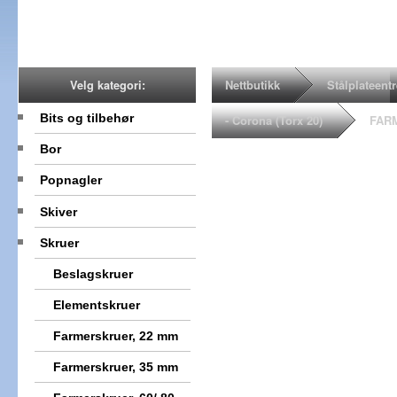
Nettbutikk
Stålplateent
Velg kategori:
Bits og tilbehør
- Corona (Torx 20)
FARM
Bor
Popnagler
Skiver
Skruer
Beslagskruer
Elementskruer
Farmerskruer, 22 mm
Farmerskruer, 35 mm