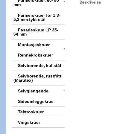
Farmerskruer, 60/ 80
Beskrivelse
mm
Farmerskruer for 1,3-
5,3 mm tykt stål
Fasadeskrue LP 35-
64 mm
Montasjeskruer
Rennekrokskruer
Selvborende, kullstål
Selvborende, rustfritt
(Marutex)
Selvgjengende
Sideomleggskrue
Taktroskruer
Vingskruer