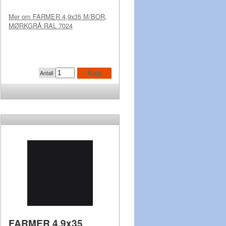
Mer om
FARMER 4,9x35 M/BOR,
MØRKGRÅ RAL 7024
Antall
Kjøp
FARMER 4,9x35