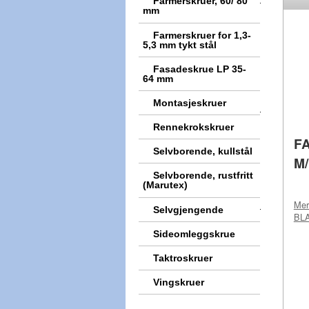
Farmerskruer, 60/ 80
mm
Farmerskruer for 1,3-
5,3 mm tykt stål
Fasadeskrue LP 35-
64 mm
Montasjeskruer
Rennekrokskruer
F
Selvborende, kullstål
M
Selvborende, rustfritt
(Marutex)
Me
Selvgjengende
BL
Sideomleggskrue
Taktroskruer
Vingskruer