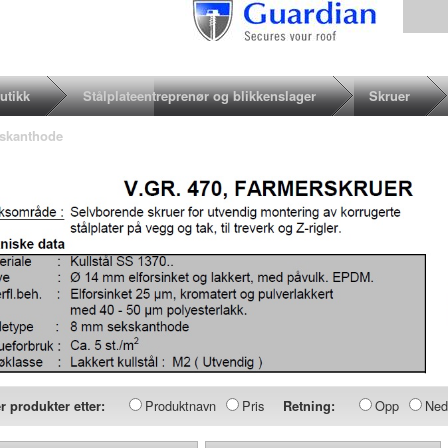
utikk
Stålplateentreprenør og blikkenslager
Skruer
kskanthode
Produktnavn
Pris
Opp
Ned
r produkter etter:
Retning: