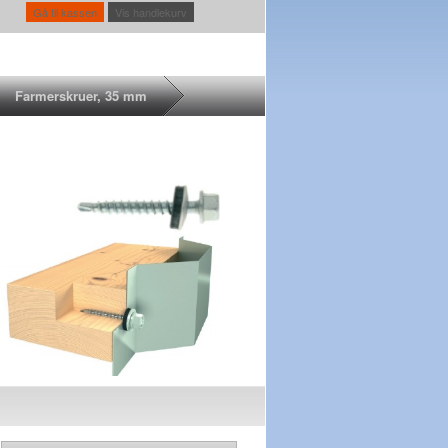
Gå til kassen
Vis handlekurv
Farmerskruer, 35 mm