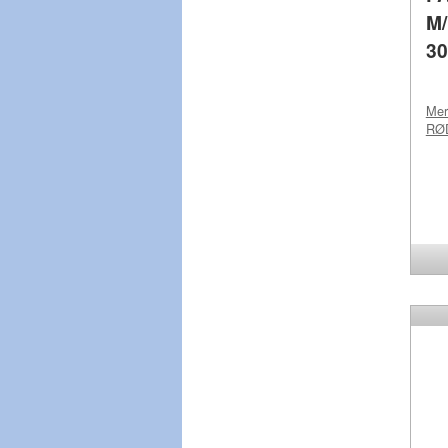
M
30
Me
RØ