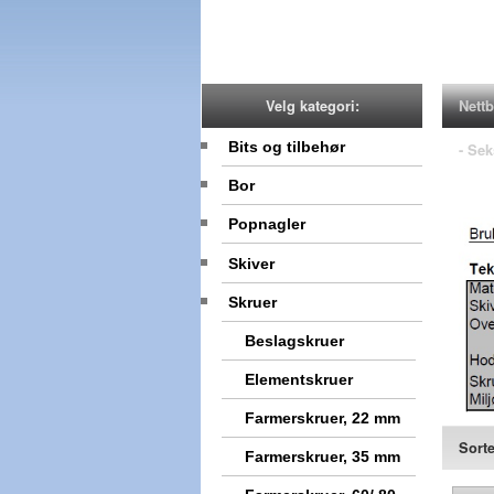
Nettb
Velg kategori:
Bits og tilbehør
- Se
Bor
Popnagler
Skiver
Skruer
Beslagskruer
Elementskruer
Farmerskruer, 22 mm
Sorte
Farmerskruer, 35 mm