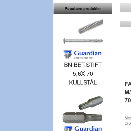
Populære produkter
BN BET.STIFT
5,6X 70
KULLSTÅL
F
M
70
Me
LYS