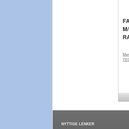
F
M
R
Me
TE
NYTTIGE LENKER