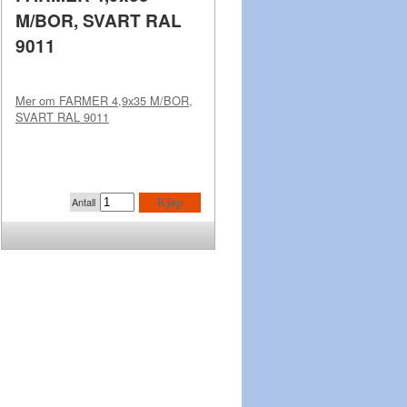
M/BOR, SVART RAL
9011
Mer om
FARMER 4,9x35 M/BOR,
SVART RAL 9011
Antall
Kjøp