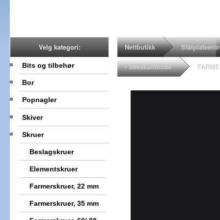
Nettbutikk
Stålplateent
Velg kategori:
Bits og tilbehør
- Sekskanthode
FARMER
Bor
Popnagler
Skiver
Skruer
Beslagskruer
Elementskruer
Farmerskruer, 22 mm
Farmerskruer, 35 mm