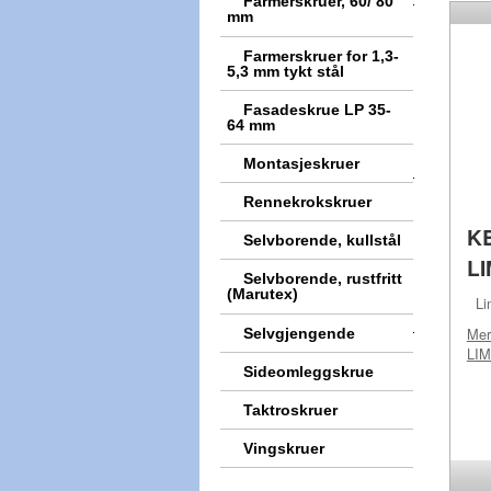
Farmerskruer, 60/ 80
mm
Farmerskruer for 1,3-
5,3 mm tykt stål
Fasadeskrue LP 35-
64 mm
Montasjeskruer
Rennekrokskruer
KB
Selvborende, kullstål
L
Selvborende, rustfritt
(Marutex)
Lim
Me
Selvgjengende
LI
Sideomleggskrue
Taktroskruer
Vingskruer