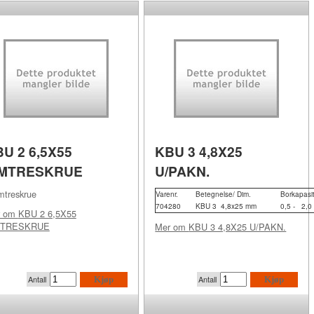
U 2 6,5X55
KBU 3 4,8X25
IMTRESKRUE
U/PAKN.
treskrue
Varenr.
Betegnelse/ Dim.
Borkapasi
704280
KBU
3
4,8x25 mm
0,5 -
2,0
r om
KBU 2 6,5X55
MTRESKRUE
Mer om
KBU 3 4,8X25 U/PAKN.
Antall
Antall
Kjøp
Kjøp