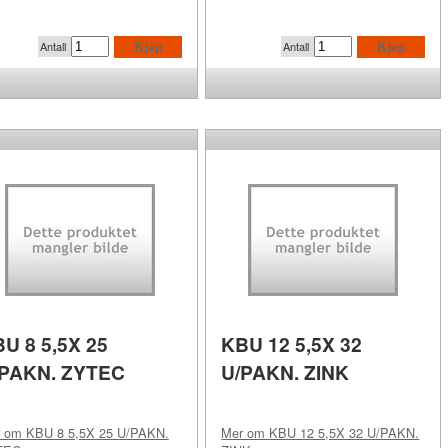
Antall
Antall
Kjøp
Kjøp
U 8 5,5X 25
KBU 12 5,5X 32
/PAKN. ZYTEC
U/PAKN. ZINK
r om
KBU 8 5,5X 25 U/PAKN.
Mer om
KBU 12 5,5X 32 U/PAKN.