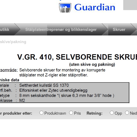
utikk
Stålplateentreprenør og blikkenslager
Skruer
 skive/pakning
Produktnavn
Pris
Opp
Ned
r produkter etter:
Retning: