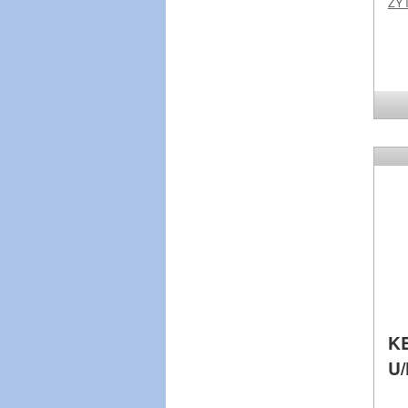
ZY
KB
U