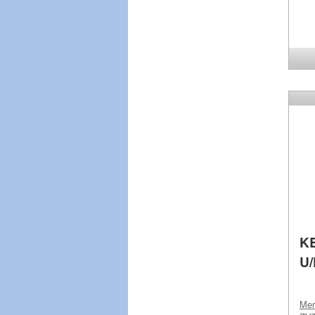
KB
U
Me