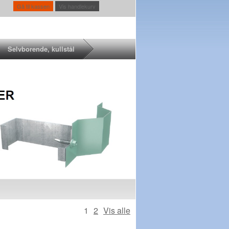
Gå til kassen
Vis handlekurv
Selvborende, kullstål
1
2
Vis alle