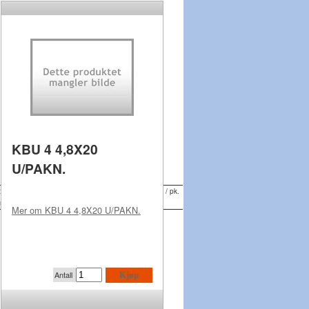
KBU 4 4,8X20
U/PAKN.
tet
Klemlengde
Utv. behandl.
Antall / pk.
100
 mm
15 mm
Zytec
Mer om
KBU 4 4,8X20 U/PAKN.
Antall
Kjøp