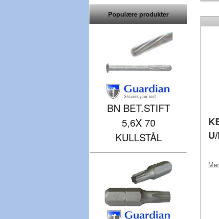
Populære produkter
BN BET.STIFT
KB
5,6X 70
U
KULLSTÅL
Me