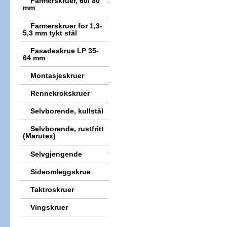
Farmerskruer, 60/ 80
mm
Farmerskruer for 1,3-
5,3 mm tykt stål
Fasadeskrue LP 35-
64 mm
Montasjeskruer
Rennekrokskruer
Selvborende, kullstål
Selvborende, rustfritt
(Marutex)
Selvgjengende
Sideomleggskrue
Taktroskruer
Vingskruer