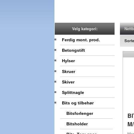
Nettb
Velg kategori:
Ferdig mont. prod.
Sorte
Betongstift
Hylser
Skruer
Skiver
Splittnagle
Bits og tilbehør
Bitsforlenger
B
M
Bitsholder
Me