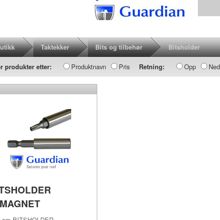
utikk
Taktekker
Bits og tilbehør
Bitsholder
Produktnavn
Pris
Opp
Ned
r produkter etter:
Retning:
ITSHOLDER
/MAGNET
r om
BITSHOLDER