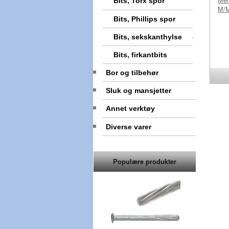
Bits, Torx spor
M/
Bits, Phillips spor
Bits, sekskanthylse
Bits, firkantbits
Bor og tilbehør
Sluk og mansjetter
Annet verktøy
Diverse varer
Populære produkter