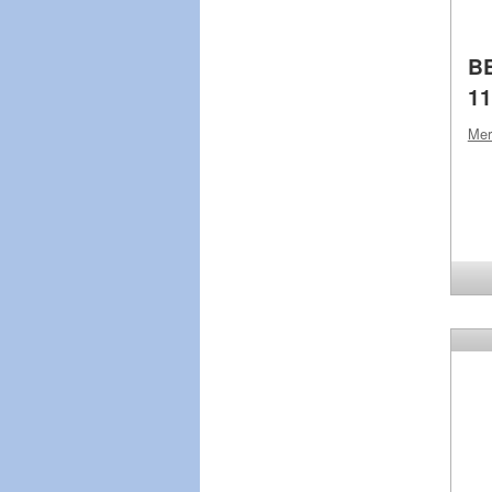
BE
1
Me