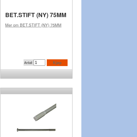
BET.STIFT (NY) 75MM
Mer om
BET.STIFT (NY) 75MM
Antall
Kjøp