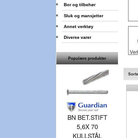
Bor og tilbehør
Sluk og mansjetter
Annet verktøy
Diverse varer
Verk
Populære produkter
Sorte
BN BET.STIFT
5,6X 70
KULLSTÅL