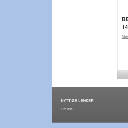
BE
1
Me
NYTTIGE LENKER
Om oss