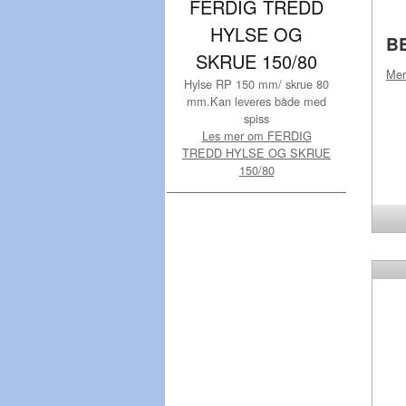
FERDIG TREDD
HYLSE OG
BE
SKRUE 150/80
Me
Hylse RP 150 mm/ skrue 80
mm.Kan leveres både med
spiss
Les mer om FERDIG
TREDD HYLSE OG SKRUE
150/80