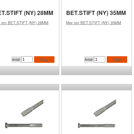
T.STIFT (NY) 28MM
BET.STIFT (NY) 35MM
r om
BET.STIFT (NY) 28MM
Mer om
BET.STIFT (NY) 35MM
Antall
Antall
Kjøp
Kjøp