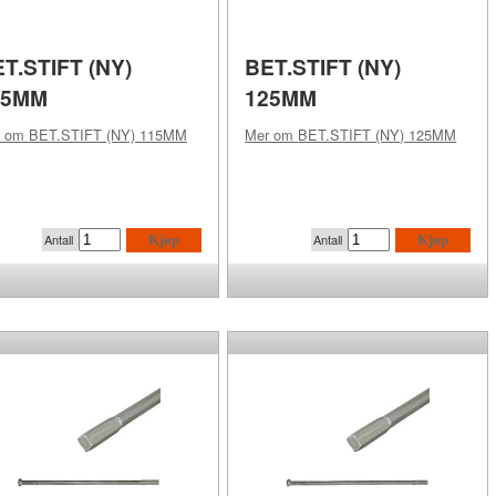
T.STIFT (NY)
BET.STIFT (NY)
15MM
125MM
r om
BET.STIFT (NY) 115MM
Mer om
BET.STIFT (NY) 125MM
Antall
Antall
Kjøp
Kjøp