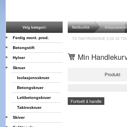
Nettbutikk
Stålplateent
Velg kategori:
Ferdig mont. prod.
TS TAKTROSKRUE 5,2X 35 T25
Betongstift
Min Handlekur
Hylser
Skruer
Produkt
Isolasjonsskruer
Betongskruer
Lettbetongskruer
Fortsett å handle
Taktroskruer
Skiver