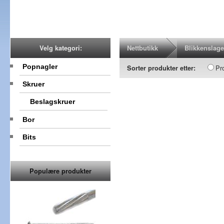
Nettbutikk
Blikkenslage
Velg kategori:
Popnagler
Pr
Sorter produkter etter:
Skruer
Beslagskruer
Bor
Bits
Populære produkter