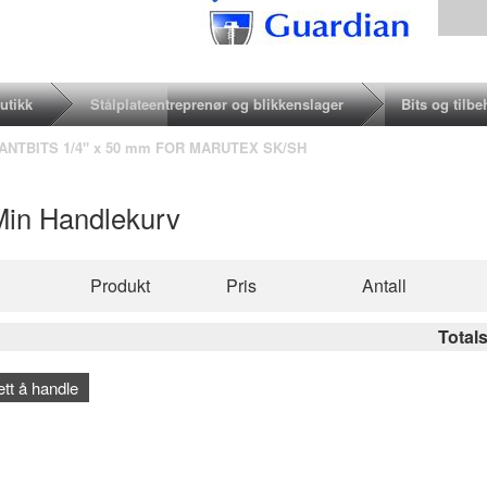
utikk
Stålplateentreprenør og blikkenslager
Bits og tilbe
ANTBITS 1/4" x 50 mm FOR MARUTEX SK/SH
Min Handlekurv
Produkt
Pris
Antall
Total
ett å handle