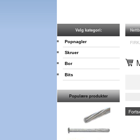
Nettb
Velg kategori:
Popnagler
FIRK
Skruer
Bor
Bits
Populære produkter
Forts