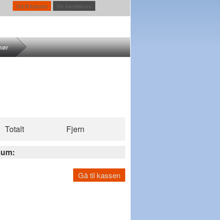
Gå til kassen
Vis handlekurv
hør
Totalt
Fjern
sum:
Gå til kassen