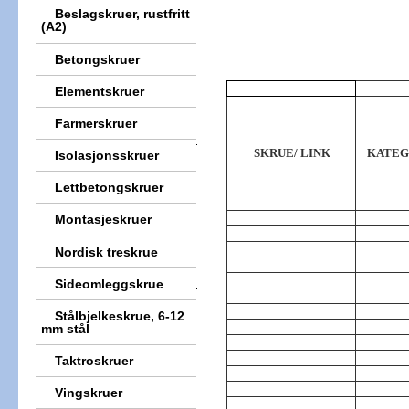
Beslagskruer, rustfritt
(A2)
Betongskruer
Elementskruer
Farmerskruer
SKRUE/ LINK
KATEG
Isolasjonsskruer
Lettbetongskruer
Montasjeskruer
Nordisk treskrue
Sideomleggskrue
Stålbjelkeskrue, 6-12
mm stål
Taktroskruer
Vingskruer