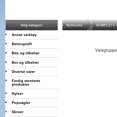
Nettbutikk
KOMPLETT 
Velg kategori:
Annet verktøy
Betongstift
Varegruppe
Bits og tilbehør
Bor og tilbehør
Diverse varer
Ferdig monterte
produkter
Hylser
Popnagler
Skruer