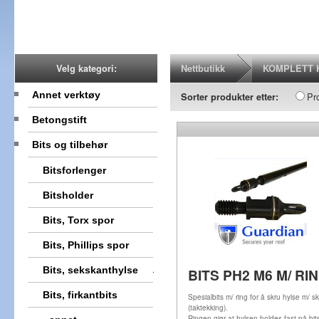
Nettbutikk
KOMPLETT 
Velg kategori:
Annet verktøy
Pr
Sorter produkter etter:
Betongstift
Bits og tilbehør
Bitsforlenger
Bitsholder
Bits, Torx spor
Bits, Phillips spor
Bits, sekskanthylse
BITS PH2 M6 M/ RI
Bits, firkantbits
Spesialbits m/ ring for å skru hylse m/ s
(taktekking).
Ringen gjør at hylsen holdes fast på bit