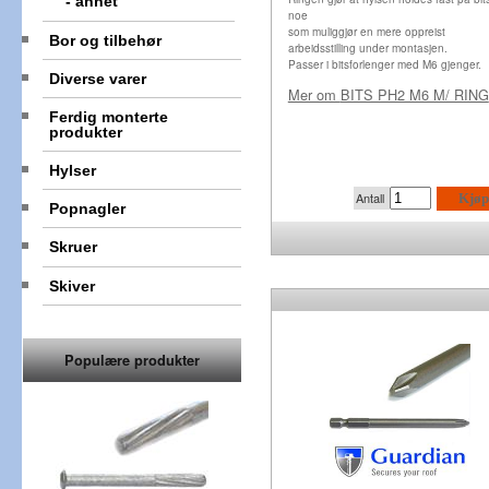
- annet
noe
som muliggjør en mere oppreist
Bor og tilbehør
arbeidsstilling under montasjen.
Passer
i
bitsforlenger
med M6 gjenger.
Diverse varer
Mer om
BITS PH2 M6 M/ RING
Ferdig monterte
produkter
Hylser
Antall
Kjøp
Popnagler
Skruer
Skiver
Populære produkter